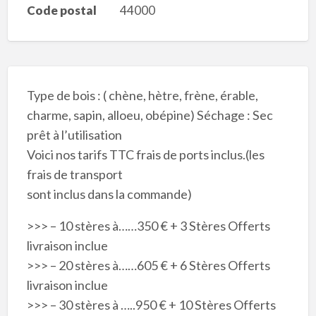
Code postal
44000
Type de bois : ( chène, hètre, frène, érable,
charme, sapin, alloeu, obépine) Séchage : Sec
prêt à l’utilisation
Voici nos tarifs TTC frais de ports inclus.(les
frais de transport
sont inclus dans la commande)
>>> – 10 stères à……350 € + 3 Stères Offerts
livraison inclue
>>> – 20 stères à……605 € + 6 Stères Offerts
livraison inclue
>>> – 30 stères à …..950 € + 10 Stères Offerts