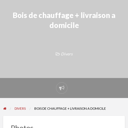
Bois de chauffage + livraison a
domicile
Divers
Signaler
un
problème
DIVERS
BOIS DE CHAUFFAGE + LIVRAISON A DOMICILE
Photos