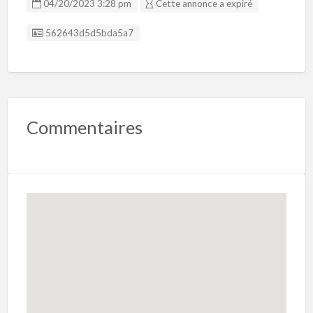
04/20/2023 3:28 pm
Cette annonce a expiré
Listing ID
562643d5d5bda5a7
Commentaires