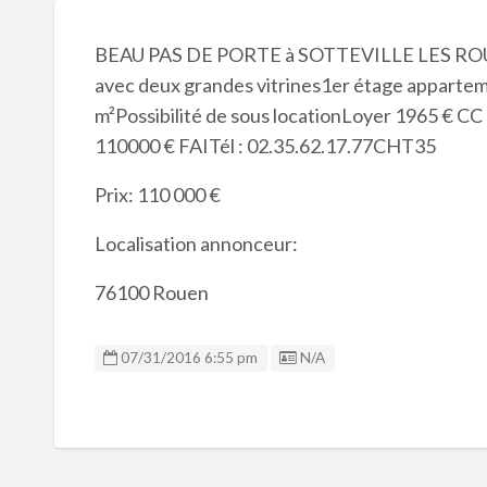
BEAU PAS DE PORTE à SOTTEVILLE LES ROUE
avec deux grandes vitrines1er étage appartem
m²Possibilité de sous locationLoyer 1965 € CC 
110000 € FAITél : 02.35.62.17.77CHT35
Prix: 110 000 €
Localisation annonceur:
76100 Rouen
Listing ID
07/31/2016 6:55 pm
N/A