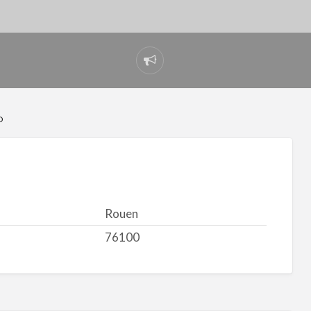
Signaler
un
problème
D
Rouen
76100