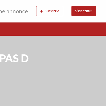
une annonce
S’inscrire
S’identifier
PAS D