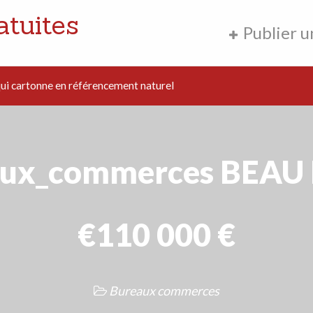
atuites
Publier 
i cartonne en référencement naturel
aux_commerces BEAU 
€110 000 €
Bureaux commerces