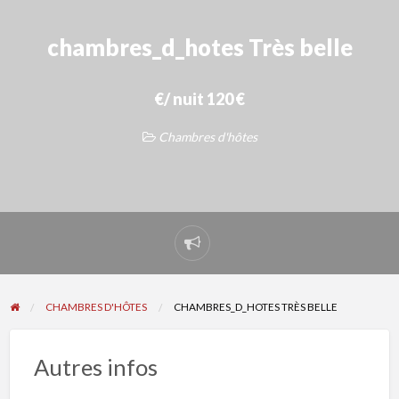
chambres_d_hotes Très belle
€/ nuit 120 €
Chambres d'hôtes
Signaler
un
problème
CHAMBRES D'HÔTES
CHAMBRES_D_HOTES TRÈS BELLE
Autres infos