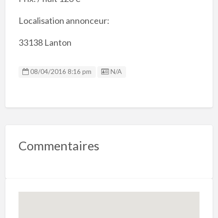
Localisation annonceur:
33138 Lanton
Listing ID
08/04/2016 8:16 pm
N/A
Commentaires