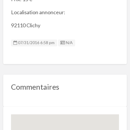
Localisation annonceur:
92110 Clichy
Listing ID
07/31/2016 6:58 pm
N/A
Commentaires