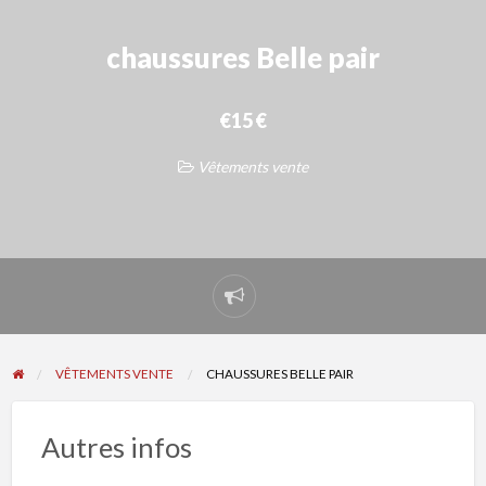
chaussures Belle pair
€15 €
Vêtements vente
Signaler
un
problème
VÊTEMENTS VENTE
CHAUSSURES BELLE PAIR
Autres infos