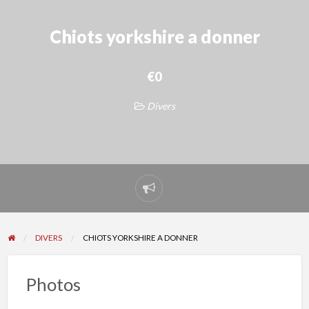
Chiots yorkshire a donner
€0
Divers
Signaler
un
problème
DIVERS
CHIOTS YORKSHIRE A DONNER
Photos