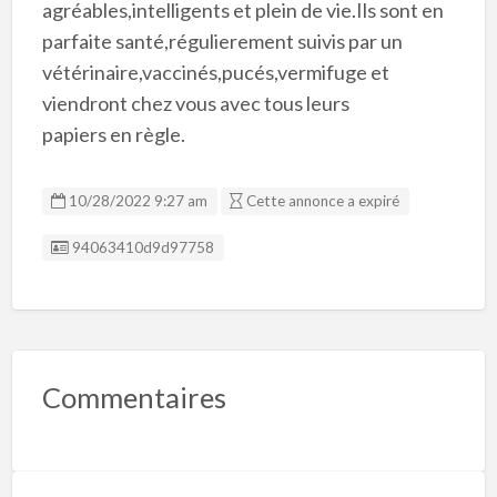
agréables,intelligents et plein de vie.Ils sont en
parfaite santé,régulierement suivis par un
vétérinaire,vaccinés,pucés,vermifuge et
viendront chez vous avec tous leurs
papiers en règle.
10/28/2022 9:27 am
Cette annonce a expiré
Listing ID
94063410d9d97758
Commentaires