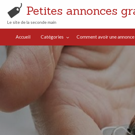
Petites annonces gr
Le site de la seconde main
omment avoir
ne annonce
Accueil
Catégories
Comment avoir une annonce q
ui cartonne
n
éférencement
aturel