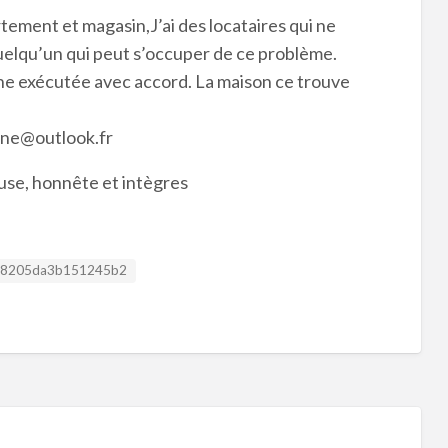
tement et magasin,J’ai des locataires qui ne
quelqu’un qui peut s’occuper de ce problème.
he exécutée avec accord. La maison ce trouve
lane@outlook.fr
use, honnête et intègres
Listing ID
8205da3b151245b2