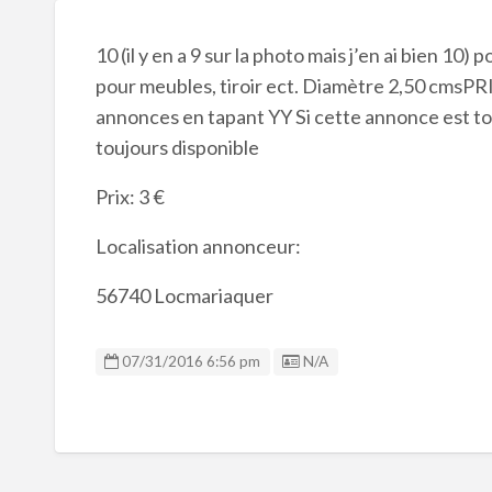
10 (il y en a 9 sur la photo mais j’en ai bien 10) 
pour meubles, tiroir ect. Diamètre 2,50 cmsPR
annonces en tapant YY Si cette annonce est touj
toujours disponible
Prix: 3 €
Localisation annonceur:
56740 Locmariaquer
Listing ID
07/31/2016 6:56 pm
N/A