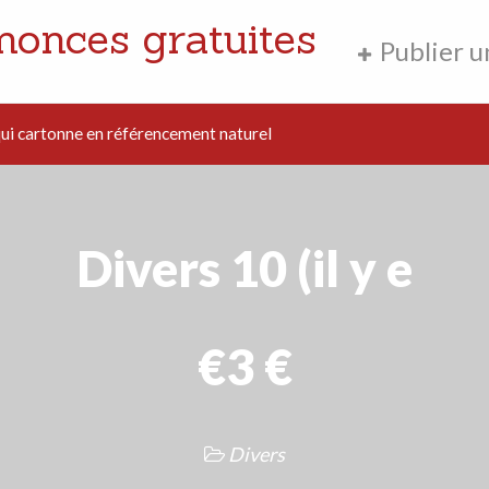
nonces gratuites
Publier 
i cartonne en référencement naturel
Divers 10 (il y e
€3 €
Divers