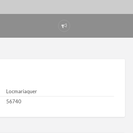
Signaler
un
problème
Locmariaquer
56740