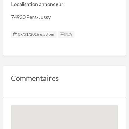
Localisation annonceur:
74930 Pers-Jussy
Listing ID
07/31/2016 6:58 pm
N/A
Commentaires