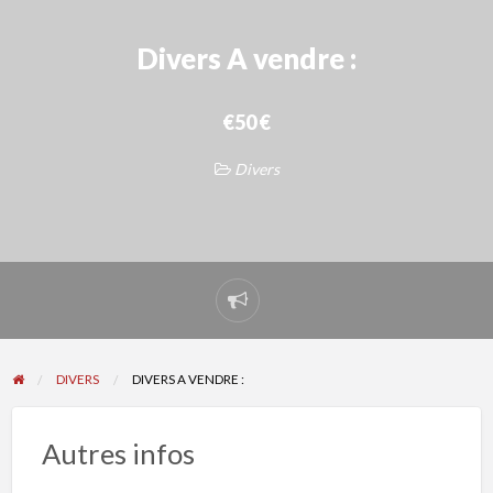
Divers A vendre :
€50 €
Divers
Signaler
un
problème
DIVERS
DIVERS A VENDRE :
Autres infos