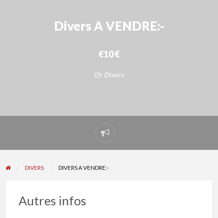
Divers A VENDRE:-
€10 €
Divers
Signaler
un
problème
DIVERS
DIVERS A VENDRE:-
Autres infos