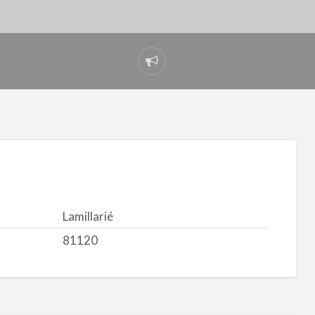
Signaler
un
problème
Lamillarié
81120