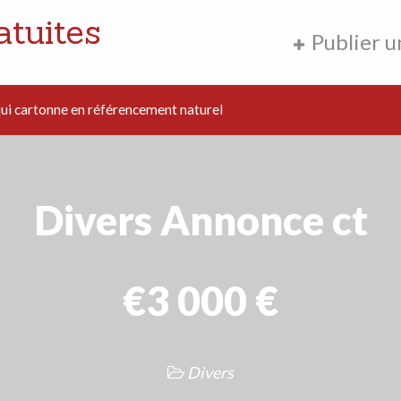
atuites
Publier 
i cartonne en référencement naturel
Divers Annonce ct
€3 000 €
Divers