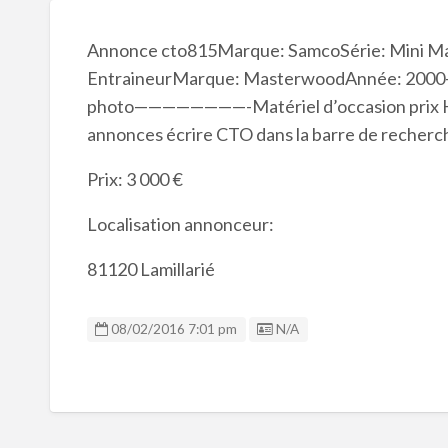
Annonce cto815Marque: SamcoSérie: Mini
EntraineurMarque: MasterwoodAnnée: 2000—
photo————————-Matériel d’occasion prix 
annonces écrire CTO dans la barre de recherc
Prix: 3 000 €
Localisation annonceur:
81120 Lamillarié
Listing ID
08/02/2016 7:01 pm
N/A