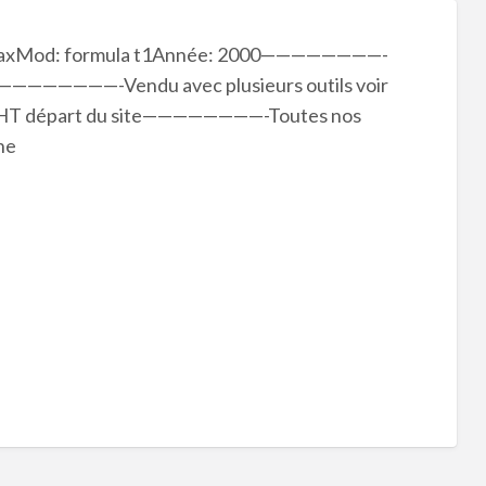
 MaxMod: formula t1Année: 2000————————-
———————-Vendu avec plusieurs outils voir
HT départ du site————————-Toutes nos
he