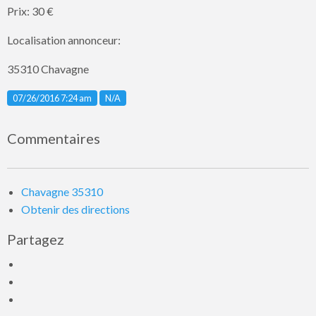
Prix: 30 €
Localisation annonceur:
35310 Chavagne
Listing ID
07/26/2016 7:24 am
N/A
Commentaires
Chavagne 35310
Obtenir des directions
Partagez