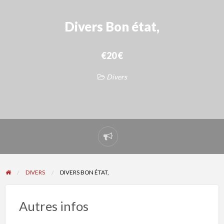
Divers Bon état,
€20 €
Divers
Signaler
un
problème
DIVERS
DIVERS BON ÉTAT,
Autres infos