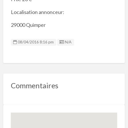
Localisation annonceur:
29000 Quimper
Listing ID
08/04/2016 8:16 pm
N/A
Commentaires