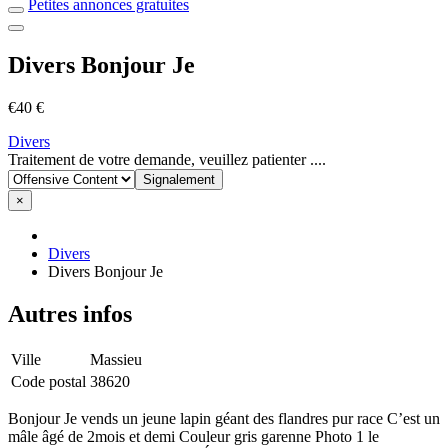
Petites annonces gratuites
Divers Bonjour Je
€40 €
Divers
Signaler
Traitement de votre demande, veuillez patienter ....
un
problème
×
Divers
Divers Bonjour Je
Autres infos
Ville
Massieu
Code postal
38620
Bonjour Je vends un jeune lapin géant des flandres pur race C’est un
mâle âgé de 2mois et demi Couleur gris garenne Photo 1 le