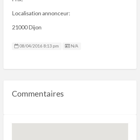
Localisation annonceur:
21000 Dijon
Listing ID
08/04/2016 8:13 pm
N/A
Commentaires