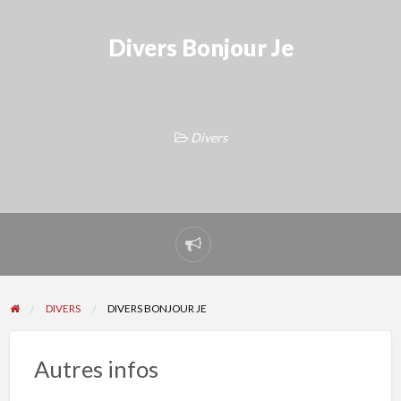
Divers Bonjour Je
Divers
Signaler
un
problème
DIVERS
DIVERS BONJOUR JE
Autres infos