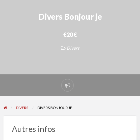
Divers Bonjour je
€20 €
Divers
Signaler
un
problème
DIVERS
DIVERS BONJOUR JE
Autres infos