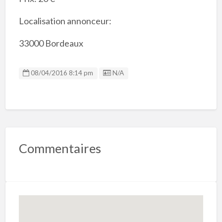
Localisation annonceur:
33000 Bordeaux
Listing ID
08/04/2016 8:14 pm
N/A
Commentaires