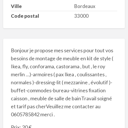
Ville
Bordeaux
Code postal
33000
Bonjour je propose mes services pour tout vos
besoins de montage de meuble en kit de style (
Ikea, fly, conforama, castorama , but , le roy
merlin …)-armoires ( pax Ikea , coulissantes ,
normales )-dressing-lit ( mezzanine , évolutif )-
buffet-commodes-bureau-vitrines fixation
caisson , meuble de salle de bainTravail soigné
et tarif pas cherVeuillez me contacter au
0605785842 merci .
Prix: 20 €