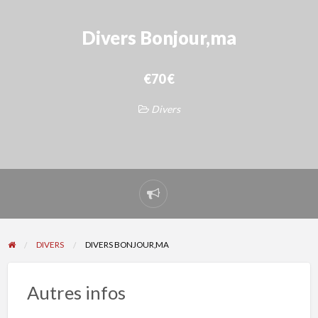
Divers Bonjour,ma
€70 €
Divers
Signaler
un
problème
DIVERS
DIVERS BONJOUR,MA
Autres infos