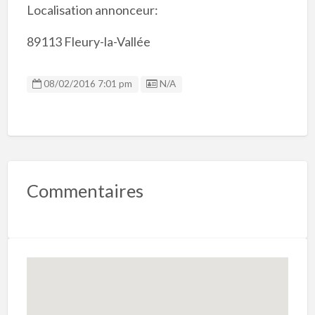
Localisation annonceur:
89113 Fleury-la-Vallée
Listing ID
08/02/2016 7:01 pm
N/A
Commentaires