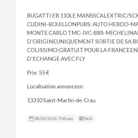
BUGATTI EB 110LE MANSSCALEXTRIC/SCX
CUDINI-BOUILLONPUBS: AUTO HEBDO-MA
MONTE CARLO TMC-JVC-BBS-MICHELINA
D’ORIGINEUNIQUEMENT SORTIE DE SA B
COLISSIMO:GRATUIT POUR LA FRANCEENV
D’ECHANGE AVEC FLY
Prix: 55 €
Localisation annonceur:
13310 Saint-Martin-de-Crau
Listing ID
08/02/2016 7:00 pm
N/A