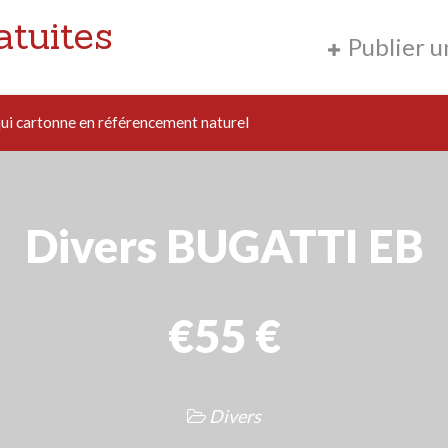
atuites
Publier 
i cartonne en référencement naturel
Divers BUGATTI EB
€55 €
Divers