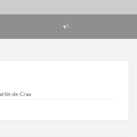
Signaler
un
problème
artin-de-Crau