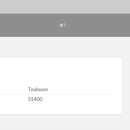
Signaler
un
problème
Toulouse
31400