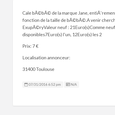
Cale bÃ©bÃ© de la marque Jane, entiÃ¨rement
fonction de la taille de bÃ©bÃ©.A venir cher
ExupÃ©ryValeur neuf : 21Euro(s)Comme neuf, 
disponibles7Euro(s) l’un, 12Euro(s) les 2
Prix: 7 €
Localisation annonceur:
31400 Toulouse
Listing ID
07/31/2016 6:52 pm
N/A