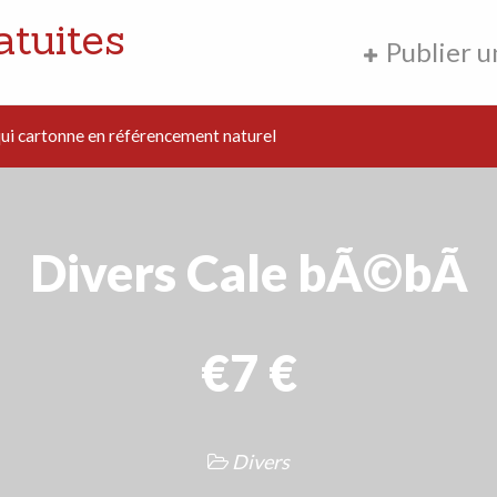
atuites
Publier 
i cartonne en référencement naturel
Divers Cale bÃ©bÃ
€7 €
Divers