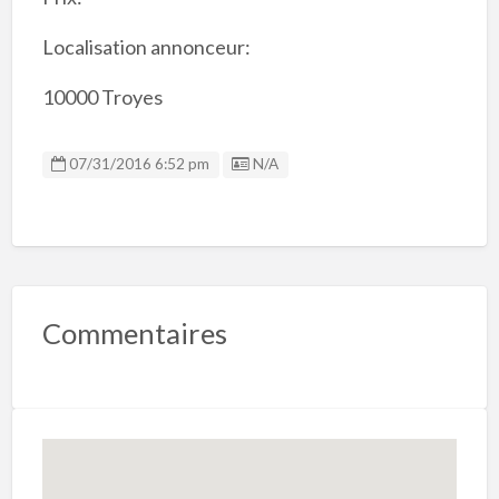
Localisation annonceur:
10000 Troyes
Listing ID
07/31/2016 6:52 pm
N/A
Commentaires