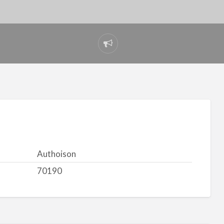
Signaler
un
problème
Authoison
70190