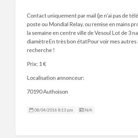
Contact uniquement par mail (je n’ai pas de tél
poste ou Mondial Relay, ou remise en mains p
la semaine en centre ville de Vesoul Lot de 3 n
diamètreEn très bon étatPour voir mes autres
recherche !
Prix: 1 €
Localisation annonceur:
70190 Authoison
Listing ID
08/04/2016 8:13 pm
N/A