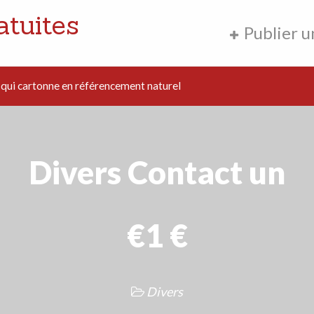
atuites
Publier 
ui cartonne en référencement naturel
Divers Contact un
€1 €
Divers