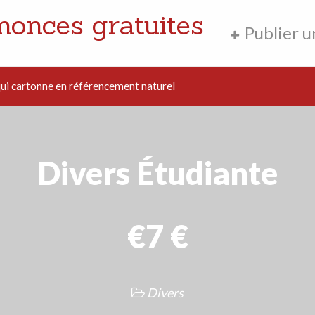
nonces gratuites
Publier 
i cartonne en référencement naturel
Divers Étudiante
€7 €
Divers