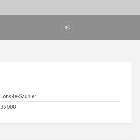
Signaler
un
problème
Lons-le-Saunier
39000