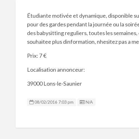
Étudiante motivée et dynamique, disponible sur
pour des gardes pendant la journée ou la soirée a
des babysitting reguliers, toutes les semaines, e
souhaitee plus dinformation, nhesitez pas a me 
Prix: 7 €
Localisation annonceur:
39000 Lons-le-Saunier
Listing ID
08/02/2016 7:03 pm
N/A