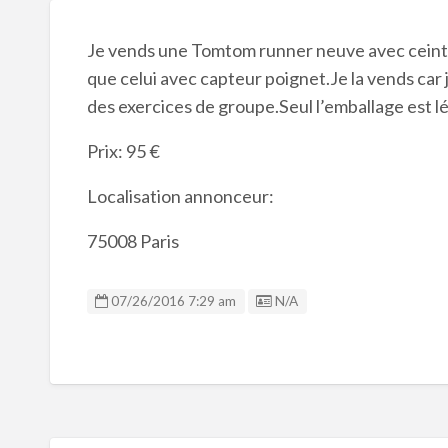
Je vends une Tomtom runner neuve avec ceintu
que celui avec capteur poignet.Je la vends car j
des exercices de groupe.Seul l’emballage est 
Prix: 95 €
Localisation annonceur:
75008 Paris
Listing ID
07/26/2016 7:29 am
N/A