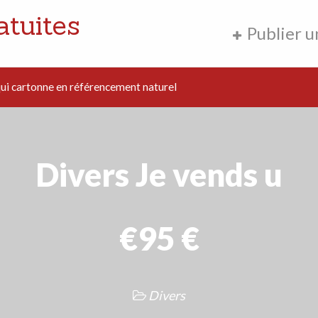
atuites
Publier 
i cartonne en référencement naturel
Divers Je vends u
€95 €
Divers