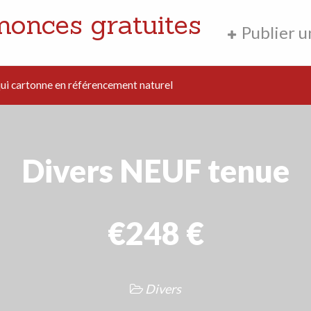
nonces gratuites
Publier 
i cartonne en référencement naturel
Divers NEUF tenue
€248 €
Divers