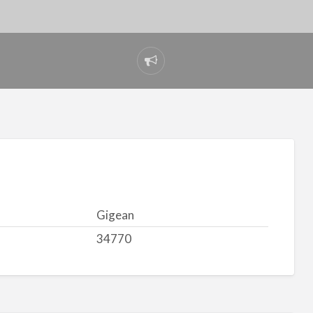
Signaler
un
problème
Gigean
34770