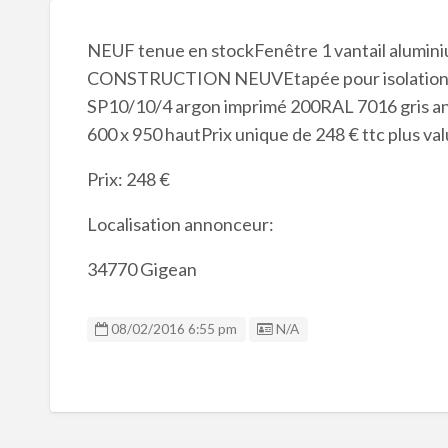
NEUF tenue en stockFenêtre 1 vantail alu
CONSTRUCTION NEUVEtapée pour isolation d
SP10/10/4 argon imprimé 200RAL 7016 gris an
600 x 950 hautPrix unique de 248 € ttc plus val
Prix: 248 €
Localisation annonceur:
34770 Gigean
Listing ID
08/02/2016 6:55 pm
N/A