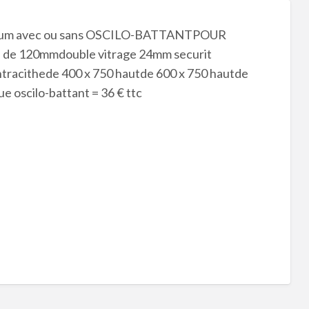
minium avec ou sans OSCILO-BATTANTPOUR
e 120mmdouble vitrage 24mm securit
tracithede 400 x 750 hautde 600 x 750 hautde
ue oscilo-battant = 36 € ttc