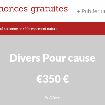
nonces gratuites
Publier 
i cartonne en référencement naturel
Divers Pour cause
€350 €
Divers