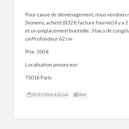
Pour cause de déménagement, nous vendons n
Siemens, acheté (832 € facture fournie) il y a 2
et un emplacement bouteille. 3 bacs de congél
cmProfondeur 62 cm
Prix: 350 €
Localisation annonceur:
75016 Paris
Listing ID
07/31/2016 6:52 pm
N/A