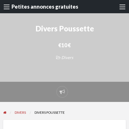
Petites annonces gratuites
Divers Poussette
€10 €
Divers
Signaler
un
problème
DIVERS
DIVERS POUSSETTE