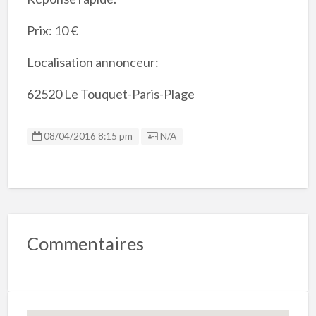
Prix: 10 €
Localisation annonceur:
62520 Le Touquet-Paris-Plage
Listing ID
08/04/2016 8:15 pm
N/A
Commentaires