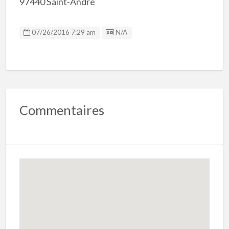
97440 Saint-André
Listing ID
07/26/2016 7:29 am
N/A
Commentaires