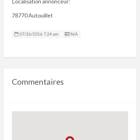
Localisation annonceur:
78770 Autouillet
Listing ID
07/26/2016 7:24 am
N/A
Commentaires