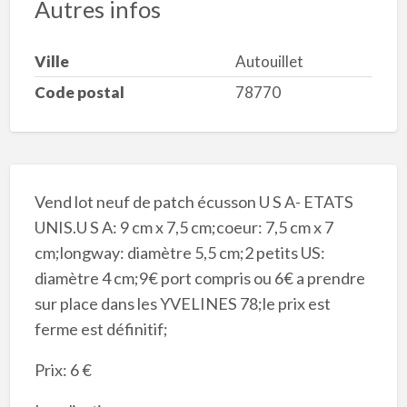
Autres infos
Ville
Autouillet
Code postal
78770
Vend lot neuf de patch écusson U S A- ETATS
UNIS.U S A: 9 cm x 7,5 cm;coeur: 7,5 cm x 7
cm;longway: diamètre 5,5 cm;2 petits US:
diamètre 4 cm;9€ port compris ou 6€ a prendre
sur place dans les YVELINES 78;le prix est
ferme est définitif;
Prix: 6 €