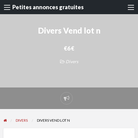
Petites annonces gratuites
Divers Vend lot n
€6 €
Divers
Signaler
un
problème
DIVERS
DIVERS VEND LOT N