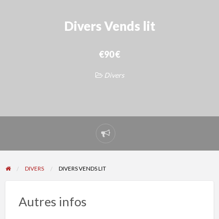
Divers Vends lit
€90 €
Divers
Signaler
un
problème
DIVERS
DIVERS VENDS LIT
Autres infos