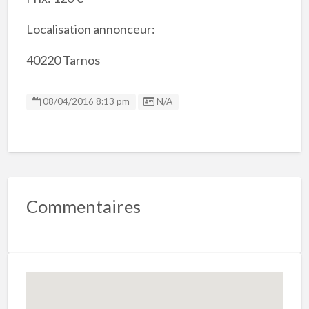
Localisation annonceur:
40220 Tarnos
Listing ID
08/04/2016 8:13 pm
N/A
Commentaires