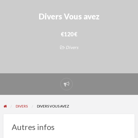
Divers Vous avez
€120 €
Divers
Signaler
un
problème
DIVERS
DIVERS VOUS AVEZ
Autres infos