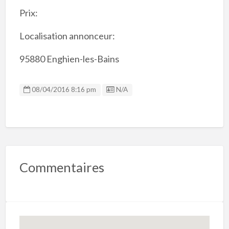
Prix:
Localisation annonceur:
95880 Enghien-les-Bains
Listing ID
08/04/2016 8:16 pm
N/A
Commentaires