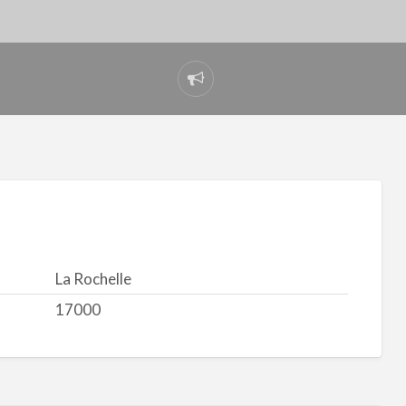
Signaler
un
problème
La Rochelle
17000