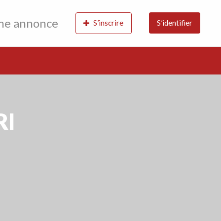
une annonce
S’inscrire
S’identifier
RI