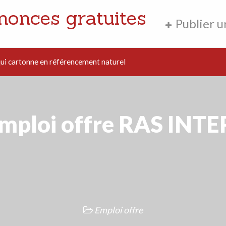
nonces gratuites
Publier 
i cartonne en référencement naturel
mploi offre RAS INTE
Emploi offre