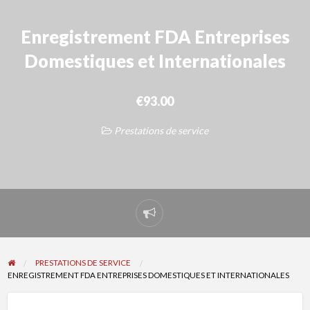
Enregistrement FDA Entreprises
Domestiques et Internationales
€93.00
Prestations de service
Signaler
un
problème
PRESTATIONS DE SERVICE
ENREGISTREMENT FDA ENTREPRISES DOMESTIQUES ET INTERNATIONALES