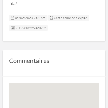
fda/
04/02/2023 2:01 pm
Cette annonce a expiré
Listing ID
908641322532078f
Commentaires