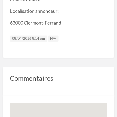
Localisation annonceur:
63000 Clermont-Ferrand
Listing ID
08/04/2016 8:14 pm
N/A
Commentaires