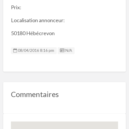
Prix:
Localisation annonceur:
50180 Hébécrevon
Listing ID
08/04/2016 8:16 pm
N/A
Commentaires