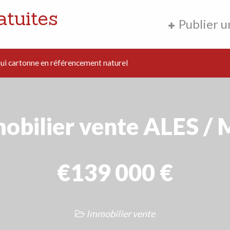
atuites
Publier 
i cartonne en référencement naturel
obilier vente ALES /
€139 000 €
Immobilier vente