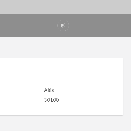
Signaler
un
problème
Alès
30100