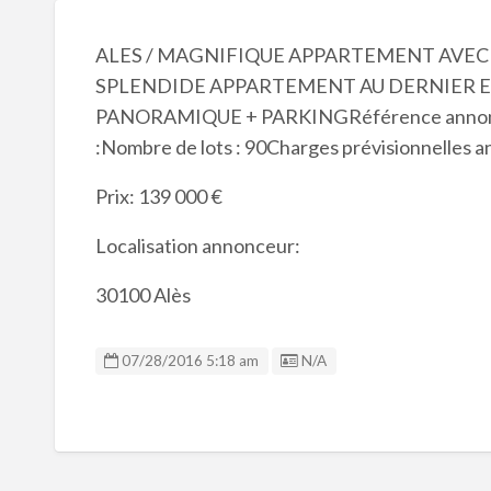
ALES / MAGNIFIQUE APPARTEMENT AVEC 
SPLENDIDE APPARTEMENT AU DERNIER ET
PANORAMIQUE + PARKINGRéférence annonce 
:Nombre de lots : 90Charges prévisionnelles an
Prix: 139 000 €
Localisation annonceur:
30100 Alès
Listing ID
07/28/2016 5:18 am
N/A