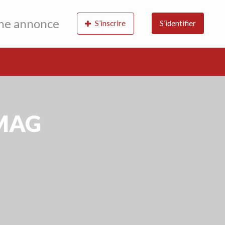
une annonce
S’inscrire
S’identifier
 MAG