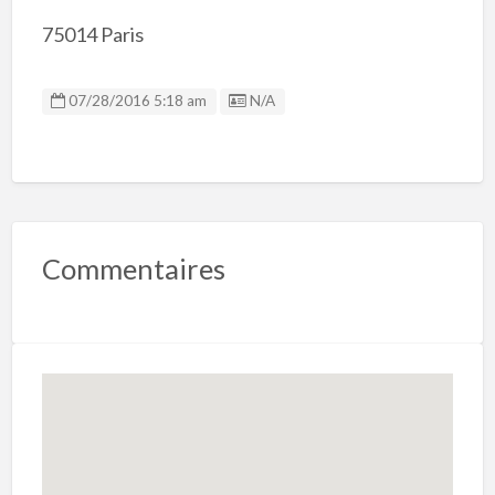
75014 Paris
Listing ID
07/28/2016 5:18 am
N/A
Commentaires