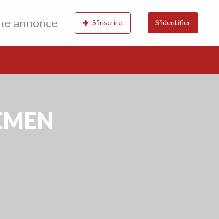
une annonce
S’inscrire
S’identifier
TEMEN