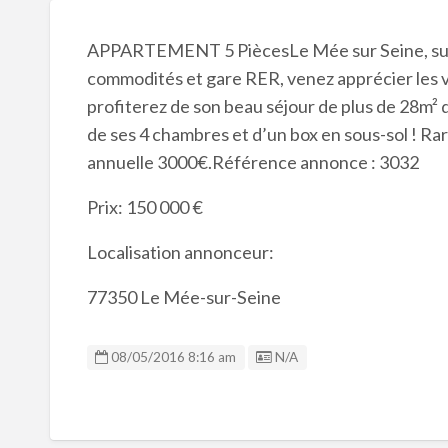
APPARTEMENT 5 PiècesLe Mée sur Seine, sur s
commodités et gare RER, venez apprécier les 
profiterez de son beau séjour de plus de 28m² 
de ses 4 chambres et d’un box en sous-sol ! Rar
annuelle 3000€.Référence annonce : 3032
Prix: 150 000 €
Localisation annonceur:
77350 Le Mée-sur-Seine
Listing ID
08/05/2016 8:16 am
N/A