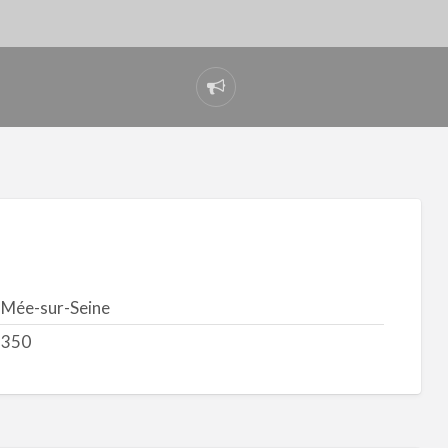
Signaler
un
problème
 Mée-sur-Seine
7350