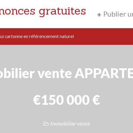
nonces gratuites
Publier 
i cartonne en référencement naturel
bilier vente APPAR
€150 000 €
Immobilier vente