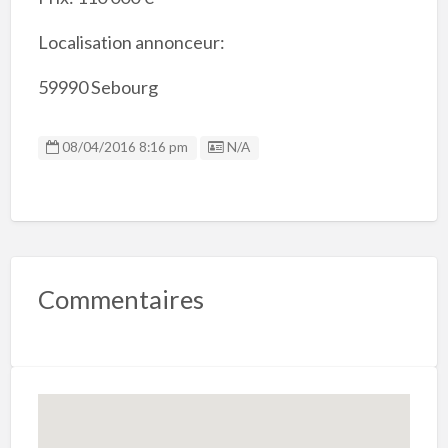
Localisation annonceur:
59990 Sebourg
Listing ID
08/04/2016 8:16 pm
N/A
Commentaires