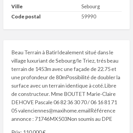
Ville
Sebourg
Code postal
59990
Beau Terrain à BatirIdealement situé dans le
village luxuriant de Sebourg/le Triez, trés beau
terrain de 1453m avec une façade de 22.75 et
une profondeur de 80mPossibilité de doubler la
surface avec un terrain identique à coté.Libre
de constructeur. Mme BOUTET Marie-Claire
DEHOVE Pascale 06 82 36 30 70 / 06 16 81 71
05 valenciennes@maxihome.emailRéférence
annonce : 71746MX503Non soumis au DPE
Prix: 110 000 €