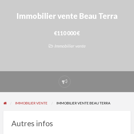
Immobilier vente Beau Terra
€110 000 €
Immobilier vente
Signaler
un
problème
IMMOBILIER VENTE
IMMOBILIER VENTE BEAU TERRA
Autres infos