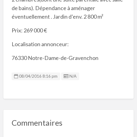
de bains). Dépendance à aménager
éventuellement . Jardin d’env. 2 800 m²
Prix: 269 000 €
Localisation annonceur:
76330 Notre-Dame-de-Gravenchon
Listing ID
08/04/2016 8:16 pm
N/A
Commentaires