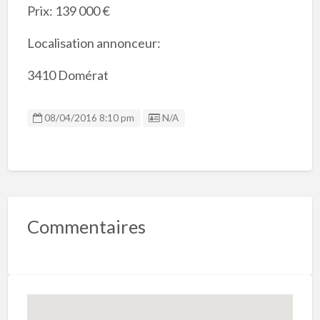
Prix: 139 000 €
Localisation annonceur:
3410 Domérat
Listing ID
08/04/2016 8:10 pm
N/A
Commentaires