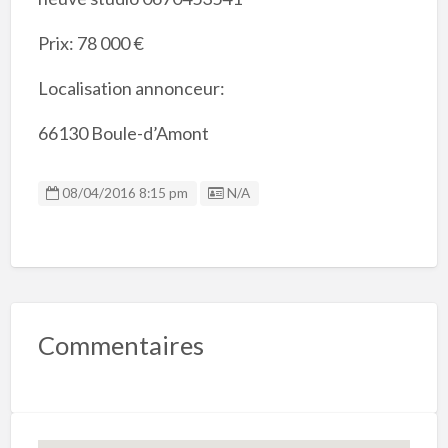
Prix: 78 000 €
Localisation annonceur:
66130 Boule-d’Amont
Listing ID
08/04/2016 8:15 pm
N/A
Commentaires