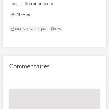
Localisation annonceur:
59510 Hem
Listing ID
08/02/2016 7:00 pm
N/A
Commentaires