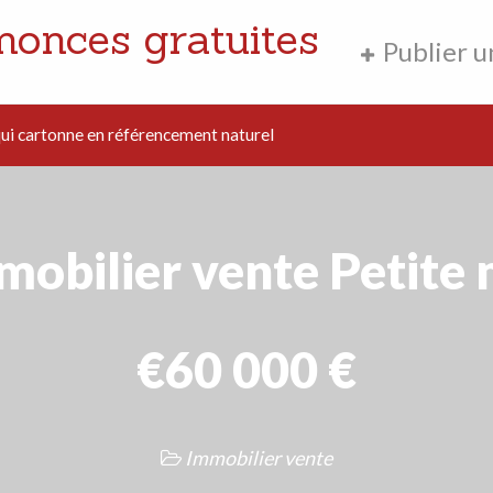
nonces gratuites
Publier 
i cartonne en référencement naturel
mobilier vente Petite 
€60 000 €
Immobilier vente