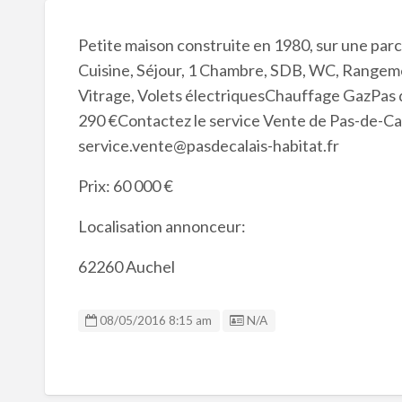
Petite maison construite en 1980, sur une parc
Cuisine, Séjour, 1 Chambre, SDB, WC, Range
Vitrage, Volets électriquesChauffage GazPas de
290 €Contactez le service Vente de Pas-de-Cal
service.vente@pasdecalais-habitat.fr
Prix: 60 000 €
Localisation annonceur:
62260 Auchel
Listing ID
08/05/2016 8:15 am
N/A