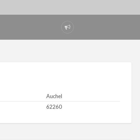
Signaler
un
problème
Auchel
62260