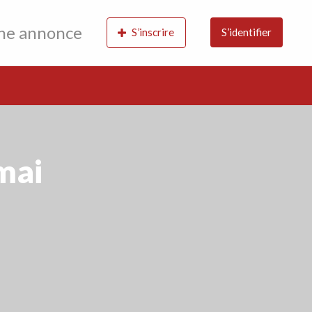
une annonce
S’inscrire
S’identifier
mai