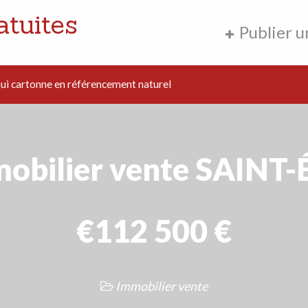
atuites
Publier 
i cartonne en référencement naturel
obilier vente SAINT-
€112 500 €
Immobilier vente