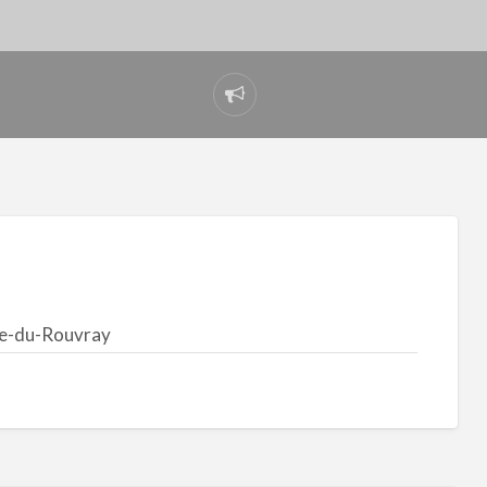
Signaler
un
problème
ne-du-Rouvray