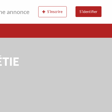
une annonce
S’inscrire
S’identifier
ÉTIE