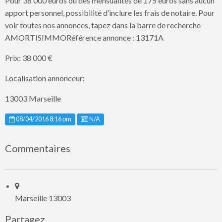
Pour 38 000 euros ou des mensualités de 175 euros sans aucun
apport personnel, possibilité d’inclure les frais de notaire. Pour
voir toutes nos annonces, tapez dans la barre de recherche
AMORTISIMMORéférence annonce : 13171A
Prix: 38 000 €
Localisation annonceur:
13003 Marseille
Listing ID
08/04/2016 8:16 pm
N/A
Commentaires
Marseille 13003
Partagez