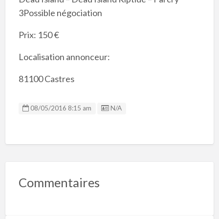
3Possible négociation
Prix: 150 €
Localisation annonceur:
81100 Castres
Listing ID
08/05/2016 8:15 am
N/A
Commentaires