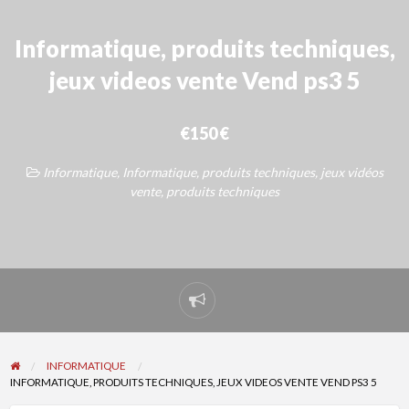
Informatique, produits techniques,
jeux videos vente Vend ps3 5
€150 €
Informatique
,
Informatique, produits techniques, jeux vidéos
vente
,
produits techniques
Signaler
un
problème
INFORMATIQUE
INFORMATIQUE, PRODUITS TECHNIQUES, JEUX VIDEOS VENTE VEND PS3 5