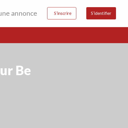
 une annonce
S’inscrire
S’identifier
ur Be