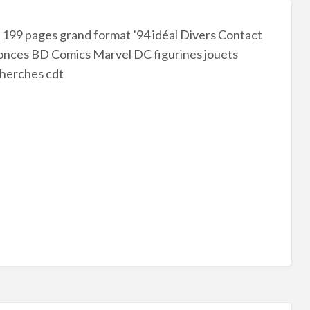
199 pages grand format ’94 idéal Divers Contact
nonces BD Comics Marvel DC figurines jouets
cherches cdt