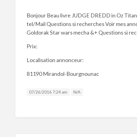
Bonjour Beau livre JUDGE DREDD in Oz Titan 
tel/Mail Questions si recherches Voir mes an
Goldorak Star wars mecha &+ Questions si re
Prix:
Localisation annonceur:
81190 Mirandol-Bourgnounac
Listing ID
07/26/2016 7:24 am
N/A