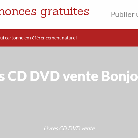
nonces gratuites
Publier
i cartonne en référencement naturel
es CD DVD vente Bonjo
Livres CD DVD vente