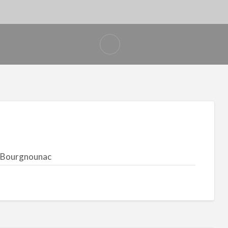
Signaler
un
problème
-Bourgnounac