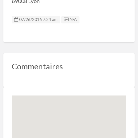
69008 Lyon
Listing ID
07/26/2016 7:24 am
N/A
Commentaires