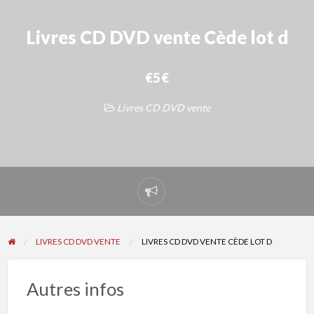
Livres CD DVD vente Cède lot d
€5 €
Livres CD DVD vente
Signaler
un
problème
LIVRES CD DVD VENTE
LIVRES CD DVD VENTE CÈDE LOT D
Autres infos