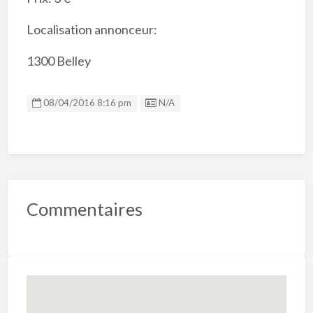
Localisation annonceur:
1300 Belley
Listing ID
08/04/2016 8:16 pm
N/A
Commentaires