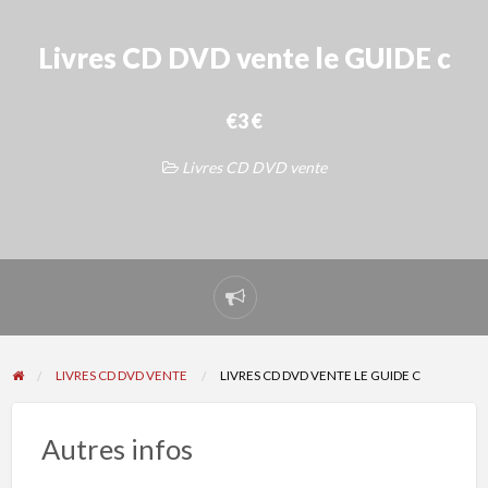
Livres CD DVD vente le GUIDE c
€3 €
Livres CD DVD vente
Signaler
un
problème
LIVRES CD DVD VENTE
LIVRES CD DVD VENTE LE GUIDE C
Autres infos