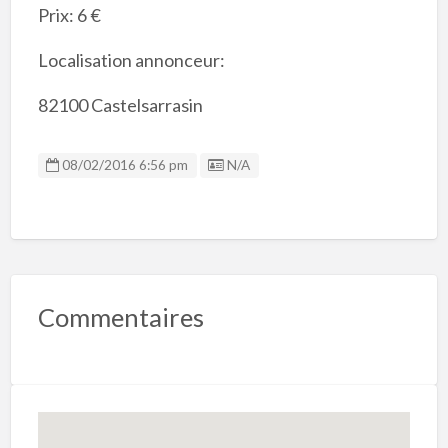
Prix: 6 €
Localisation annonceur:
82100 Castelsarrasin
Listing ID
08/02/2016 6:56 pm
N/A
Commentaires